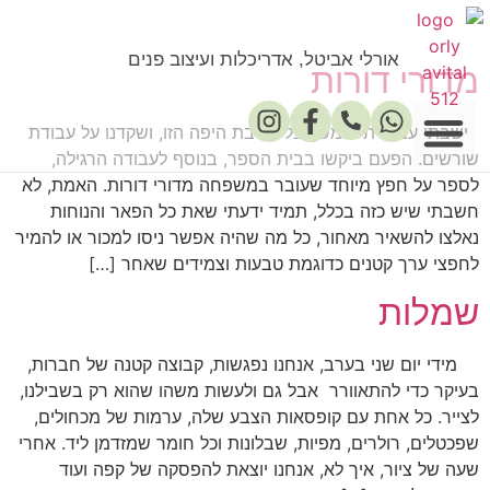
אורלי אביטל, אדריכלות ועיצוב פנים
מדורי דורות
ישבתי עם ביתי במשך כל השבת היפה הזו, ושקדנו על עבודת
שורשים. הפעם ביקשו בבית הספר, בנוסף לעבודה הרגילה,
לספר על חפץ מיוחד שעובר במשפחה מדורי דורות. האמת, לא
פרסומים במדיה
חשבתי שיש כזה בכלל, תמיד ידעתי שאת כל הפאר והנוחות
נאלצו להשאיר מאחור, כל מה שהיה אפשר ניסו למכור או להמיר
לחפצי ערך קטנים כדוגמת טבעות וצמידים שאחר […]
שמלות
מידי יום שני בערב, אנחנו נפגשות, קבוצה קטנה של חברות,
בעיקר כדי להתאוורר אבל גם ולעשות משהו שהוא רק בשבילנו,
לצייר. כל אחת עם קופסאות הצבע שלה, ערמות של מכחולים,
שפכטלים, רולרים, מפיות, שבלונות וכל חומר שמזדמן ליד. אחרי
שעה של ציור, איך לא, אנחנו יוצאת להפסקה של קפה ועוד