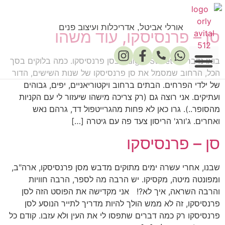
אורלי אביטל, אדריכלות ועיצוב פנים
סן – פרנסיסקו, עוד משהו
בואו נדבר על Haight Street בסן פרנסיסקו. כמה בלוקים בסך
הכל, הרחוב שמסמל את סן פרנסיסקו של שנות השישים, הדור
של ילדי הפרחים. הבתים ברחוב ויקטוריאניים, יפים, גבוהים
פרסומים במדיה
ועתיקים. אני רוצה גם (רק צריכה מישהו שיעזור לי עם הקניות
מהסופר..). גרו כאן לא פחות מהגרייטפול דד, גרהם נאש
ואחרים. ג'ורג' הריסון צעד פה עם גיטרה […]
סן – פרנסיסקו
שבנו, אחרי עשרה ימים מתוקים מדבש מסן פרנסיסקו, ארה"ב,
ומפונטה מיטה, מקסיקו. יש הרבה מה לספר, הרבה חוויות
והרבה השראה, איך לא?! אני מקדישה את הפוסט הזה לסן
פרנסיסקו, זה לא ממש הולך להיות מדריך לתייר הנוסע לסן
פרנסיסקו רק כמה דברים שתפסו לי את העין ולא עזבו. קודם כל