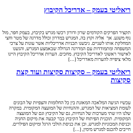
ריאליטי בעמק – אדריכל הקיבוץ
תקציר הפרקים הקודמים שרון ודורון רכשו מגרש בקיבוץ, בעמק חפר, מול
נוף משגע. אך אליה וקוץ בה, המגרש במדרון וכולל מדרגה של מטר וחצי
המחלקת אותו לשניים. גיבשנו תכניות אדריכליות אשר עונות על צרכי
המשפחה ומתמודדות עם המדרגה הגדולה שבאמצע המגרש, והגשנו
לאישור ראשוני לאדריכל הקיבוץ. מחכים. הערות אדריכל הקיבוץ היינו
מלאי ציפייה להערות מאדריכל […]
ריאליטי בעמק – סקיצות סקיצות ועוד קצת
סקיצות
עכשיו הגיעה המלאכה המאזנת בין כל החלומות והצפיות של הבונים
לעומת המציאות של המגרש, וההנחיות של המועצה המקומית. במקרה
שלנו היו שתי מערכות של הנחיות, גם של הקיבוץ וגם של המועצה
המקומית. תוכנית הפיתוח של הקיבוץ כבר קבעה את מיקום החניה
וכניסת המכוניות למגרש, וכן את כניסת הולכי הרגל ומיקום הפילרים.
חייבים להכנס למגרש מימין, […]