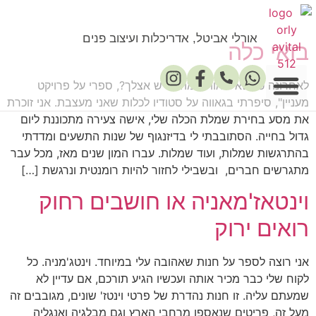
אורלי אביטל, אדריכלות ועיצוב פנים
בואי כלה
לאחרונה כששאלו אותי "מה חדש אצלך?, ספרי על פרויקט
מעניין", סיפרתי בגאווה על סטודיו לכלות שאני מעצבת. אני זוכרת
את מסע בחירת שמלת הכלה שלי, אישה צעירה מתכוננת ליום
פרסומים במדיה
גדול בחייה. הסתובבתי לי בדיזנגוף של שנות התשעים ומדדתי
בהתרגשות שמלות, ועוד שמלות. עברו המון שנים מאז, מכל עבר
מתגרשים חברים, ובשבילי לחזור להיות רומנטית ונרגשת […]
וינטאז'מאניה או חושבים רחוק
רואים ירוק
אני רוצה לספר על חנות שאהובה עלי במיוחד. וינטג'מניה. כל
לקוח שלי כבר מכיר אותה ועכשיו הגיע תורכם, אם עדיין לא
שמעתם עליה. זו חנות נהדרת של פרטי וינטז' שונים, מגובבים זה
מעל זה, פריטים שנאספו מרחבי הארץ וגם מבלגיה ואנגליה