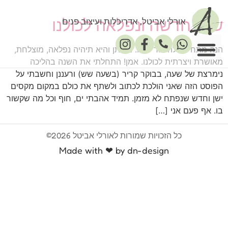
שנה חדשה ונפלאה לכולנו
אורלי אביטל, אדריכלות ועיצוב פנים
הנה מתחילה לה עוד שנה. מי יתן והיא תיהיה נפלאה, מוצלחת,
מאושרת ויצרתית לכולנו. אמן! התחלתי את השנה בהליכה
נימרצת של שעה, בבוקר קריר (בשעה שש) ורעננן וחשבתי על
פרסומים במדיה
הפוסט הזה שאני הולכת לכתוב ולשתף את כולם במקום מקסים
ישן וחדש שנפתח לא מזמן. תמיד אהבתי ים, חוף וכל מה שקשור
בו. אף פעם אני […]
כל הזכויות שמורות לאורלי אביטל 2026©
Made with ❤ by dn-design