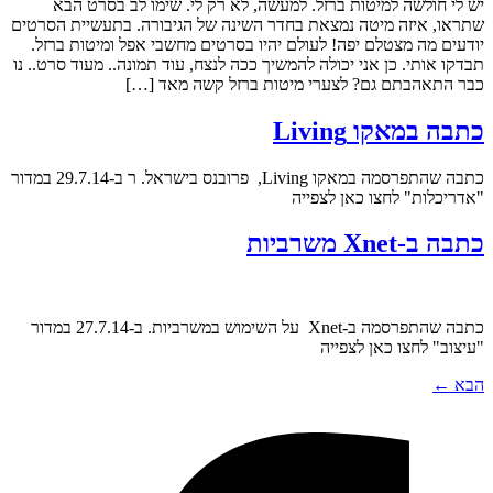
יש לי חולשה למיטות ברזל. למעשה, לא רק לי. שימו לב בסרט הבא
שתראו, איזה מיטה נמצאת בחדר השינה של הגיבורה. בתעשיית הסרטים
יודעים מה מצטלם יפה! לעולם יהיו בסרטים מחשבי אפל ומיטות ברזל.
תבדקו אותי. כן אני יכולה להמשיך ככה לנצח, עוד תמונה.. מעוד סרט.. נו
כבר התאהבתם גם? לצערי מיטות ברזל קשה מאד […]
כתבה במאקו Living
כתבה שהתפרסמה במאקו Living, פרובנס בישראל. ר ב-29.7.14 במדור
"אדריכלות" לחצו כאן לצפייה
כתבה ב-Xnet משרביות
כתבה שהתפרסמה ב-Xnet על השימוש במשרביות. ב-27.7.14 במדור
"עיצוב" לחצו כאן לצפייה
הבא
←